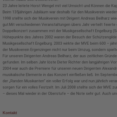
23 Jahre leitete Horst Wengel mit viel Umsicht und Können die Ka
Beim 135jährigen Jubiläum war deshalb für den Musikverein wieder 
1998 stellte sich der Musikverein mit Dirigent Andreas Beilharz wi
gut.Mit verschiedenen Veranstaltungen übers Jahr verteilt feiert
Doppelkonzert zusammen mit der Musikgesellschaft Engelburg (S
Höhepunkte des Jahres 2002 waren der Besuch der Schützengilde 
Musikgesellschaft Engelburg. 2003 wirkte der MVE beim 600 – jähr
der Musikverein Ergenzingen nicht nur beim Umzug, sondern spie
Für unseren Dirigenten Andreas Beilharz, der aus zeitlichen Gründe
gefunden. Im selben Jahr löste Dieter Richter den langjährigen Vo
2004 war auch die Premiere für unseren neuen Dirigenten Alexandr 
musikalische Elemente in das Konzert einfließen ließ. Im Septem
der „Randen Musikanten“ ein voller Erfolg war und nun jährlich v
sorgen für ein volles Festzelt. Im Juli 2008 stellte sich der MVE 
– dieses Mal wieder in der Oberstufe – die Note sehr gut. Auch uns
Kontakt