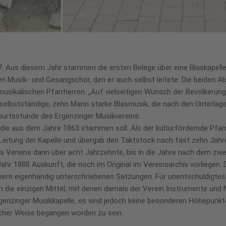
. Aus diesem Jahr stammen die ersten Belege über eine Blaskapelle
n Musik- und Gesangschor, den er auch selbst leitete. Die beiden Ab
musikalischen Pfarrherren. „Auf vielseitigen Wunsch der Bevölkerung“
e selbstständige, zehn Mann starke Blasmusik, die nach den Unterlag
burtsstunde des Ergenzinger Musikvereins.
, die aus dem Jahre 1863 stammen soll. Als der kulturfördernde Pfa
 Leitung der Kapelle und übergab den Taktstock nach fast zehn Jah
s Vereins dann über acht Jahrzehnte, bis in die Jahre nach dem zwe
hr 1888 Auskunft, die noch im Original im Vereinsarchiv vorliegen. 
kern eigenhändig unterschriebenen Satzungen. Für unentschuldigtes
 die einzigen Mittel, mit denen damals der Verein Instrumente und
genzinger Musikkapelle, es sind jedoch keine besonderen Höhepunkt
icher Weise begangen worden zu sein.