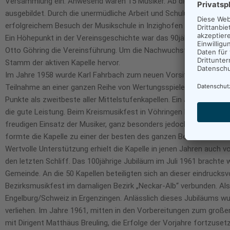
Versammlung ein. Anwesend waren 15 Musiker. Ab diesem Zeitpun
ausgebildet. Durch die unermüdliche Arbeit und Schulung von Lor
erfolgreichem Besuch der Musikschule in Inzighofen übernahm nun d
Ein Höhepunkt in der Vereinsgeschichte war das 90jährige Jubilä
Otto Göhring die Vereinsführung. Um die Nachwuchsfrage zu lösen
Stamm der aktiven Kapelle hervor.
Im Jahre 1958 wurde Karl Fahrbach zum neuen Vorsitzenden des Ver
Teilnahme an einer ganzen Reihe von Wertungsspielen: 1958 Weitin
Punkte als zweitbeste aller Mittelstufenkapellen. Ein Jahr später 
die gute Leistung. Beim Kreismusikfest in Vöhringen belegte man 
freudigen Einsatz der Musiker, ganz besonders jedoch der tatkräf
formte die Kapelle zu einer der besten des ganzen Bezirks.
Wertvolle Unterstützung erhielt die Kapelle in jenen Jahren auch 
den letzten Schliff. Das 100jährige Jubiläum im Juli 1961 brachte
Gemeinde. An die 50 Kapellen beteiligten sich an dieser eindruck
Bezirksmusikfest im damaligen Bezirk „Neckar-Alb“ verbunden. Al
Engelburg/Schweiz in Ergenzingen. Anlässlich dieses Jubiläums 
verliehen. Im Jahre 1961, mitten in den Vorbereitungen zum groß
mit Dirigent Matthäus Breuling, die Erfolge der Vorjahre fortzuse