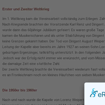
Erster und Zweiter Weltkrieg
Im 1. Weltkrieg kam die Vereinsarbeit vollständig zum Erliegen. Za
Nach Kriegsende brachten der Vorsitzende Karl Renz und Dirigent 
wurde dann das 60jährige Jubiläum gefeiert. Es waren große Tage
kamen die Musikerscharen und als unter Stabführung von Dirigent
keine Grenzen gekannt haben. Der Tod von Dirigent August Weipert
Leitung der Kapelle aber bereits im Jahre 1927 an seinen Sohn Lo
gebürtigen Ergenzinger, tatkräftig unterstützt. In den folgenden 
Jedoch war der Erfolg nicht immer wie erwünscht, und vom Misser
die damalige Zeit eine stattliche Zahl.
Der zweite Weltkrieg brachte die Vereinsarbeit wiederum fast vol
es an Fronleichnam noch ein kleines Häufchen von sieben Musikern
Die 1950er bis 1960er
Nach und nach wurde die Kapelle von Lorenz Weipert wieder aufge