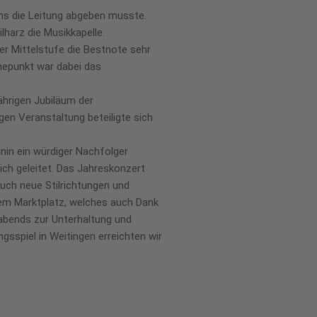
ens die Leitung abgeben musste.
lharz die Musikkapelle.
der Mittelstufe die Bestnote sehr
öhepunkt war dabei das
hrigen Jubiläum der
en Veranstaltung beteiligte sich
inin ein würdiger Nachfolger
ich geleitet. Das Jahreskonzert
auch neue Stilrichtungen und
dem Marktplatz, welches auch Dank
 abends zur Unterhaltung und
gsspiel in Weitingen erreichten wir