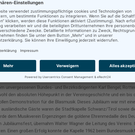
kt wurden die Proben wieder regelmäßig abgehalten und erstmals i
enz Weipert und Anton Stopper war es möglich, im Jahre darauf ein 
er seitherige Klarinettist Matthäus Breuling die Leitung der Kapell
um, verbunden mit dem Kreismusikfest im Jahre 1951. Für den vers
, wurde 1954 eine Jugendkapelle gegründet. Aus dieser Jugendkapell
eins gewählt. Dass es vor allem im musikalischen Bereich weiter au
gen, Mittelstufe 1. Rang, 116,5 Punkte, Bundesmusikfest Ravensburg
trat man dann in der Oberstufe an. In Hirrlingen war auf Anhieb ein 1
ebenfalls 1959 mit 115 Punkten einen ersten Rang. Die stolze Bilanz
tigen, zielbewussten und unermüdlichen Arbeit des Dirigenten Matthä
vom unvergessenen Bundes- und Bezirksdirigenten Karl Bengel, Rotten
 wohl den absoluten Höhepunkt in der Vereinsgeschichte und ein bis d
svollen Demonstration für die Blasmusik. Dieses Jubiläum war mit e
s ausländische Gäste waren die Stadtkapelle Schwanz/Tirol sowie di
wurde dem Musikverein Ergenzingen die goldene Ehrenmedaille des 
en Jubiläumsfest, übernahm Walter Wagner die Leitung des Vereins.
tzen. Einen großen Erfolg konnte die Kapelle 1962 beim Bundesmusik