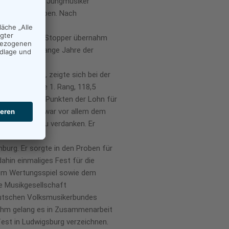
m Verein auch Jungmusiker
Konzert zu geben. Nach
e.
torbenen Xaver Stopper übernahm
e ging über lange Jahre der
fwärts ging, zeigte sich bei der
, Mittelstufe 1. Rang, 118,5
. Rang mit 112 Punkten der Lohn für
 dieser Jahre war vor allem dem
us Breuling zu verdanken. Er
burg. Er sorgte in den Proben für
ahin einmaliges Fest für die
inem Wertungsspiel sowie dem
e Musikgesellschaft
Deutschen Volksmusikerbundes
 Ihm gelang es in Zusammenarbeit
fest in Ludwigsburg verzeichnen.