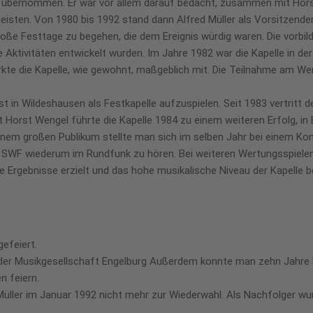
in übernommen. Er war vor allem darauf bedacht, zusammen mit Hor
isten. Von 1980 bis 1992 stand dann Alfred Müller als Vorsitzender
oße Festtage zu begehen, die dem Ereignis würdig waren. Die vorbi
e Aktivitäten entwickelt wurden. Im Jahre 1982 war die Kapelle in 
kte die Kapelle, wie gewohnt, maßgeblich mit. Die Teilnahme am Wer
in Wildeshausen als Festkapelle aufzuspielen. Seit 1983 vertritt de
nt Horst Wengel führte die Kapelle 1984 zu einem weiteren Erfolg, i
inem großen Publikum stellte man sich im selben Jahr bei einem Ko
s SWF wiederum im Rundfunk zu hören. Bei weiteren Wertungsspielen
Ergebnisse erzielt und das hohe musikalische Niveau der Kapelle be
efeiert.
 der Musikgesellschaft Engelburg Außerdem konnte man zehn Jahre 
 feiern.
 Müller im Januar 1992 nicht mehr zur Wiederwahl. Als Nachfolger 