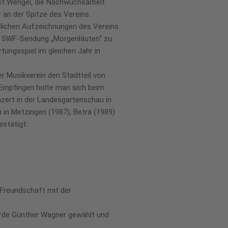
st Wengel, die Nachwuchsarbeit
 an der Spitze des Vereins.
ldlichen Aufzeichnungen des Vereins
der SWF-Sendung „Morgenläuten“ zu
tungsspiel im gleichen Jahr in
r Musikverein den Stadtteil von
n Empfingen holte man sich beim
nzert in der Landesgartenschau in
 in Metzingen (1987), Betra (1989)
stätigt.
Freundschaft mit der
wurde Günther Wagner gewählt und