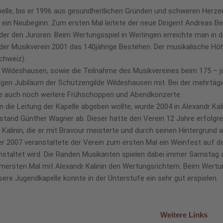
pelle, bis er 1996 aus gesundheitlichen Gründen und schweren Herz
ein Neubeginn. Zum ersten Mal leitete der neue Dirigent Andreas Bei
eder den Juroren. Beim Wertungsspiel in Weitingen erreichte man in 
e der Musikverein 2001 das 140jährige Bestehen. Der musikalische H
chweiz).
Wildeshausen, sowie die Teilnahme des Musikvereines beim 175 – jä
igen Jubiläum der Schützengilde Wildeshausen mit. Bei der mehrtägig
lte auch noch weitere Frühschoppen und Abendkonzerte.
n die Leitung der Kapelle abgeben wollte, wurde 2004 in Alexandr Kal
rstand Günther Wagner ab. Dieser hatte den Verein 12 Jahre erfolgre
Kalinin, die er mit Bravour meisterte und durch seinen Hintergrund 
ber 2007 veranstaltete der Verein zum ersten Mal ein Weinfest auf 
eranstaltet wird. Die Randen Musikanten spielen dabei immer Samstag
zumersten Mal mit Alexandr Kalinin den Wertungsrichtern. Beim Wertun
ere Jugendkapelle konnte in der Unterstufe ein sehr gut erspielen.
Weitere Links