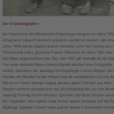
Die Gründungsjahre
Die Geschichte des Musikverein Ergenzingen beginnt im Jahre 1857
Ortspfarrer Eduard Fähndrich gründete nämlich in diesem Jahr eine
Jahre 1859 wieder, blieben jedoch weiterhin unter der Leitung des 
Pfarrchronik heißt, gründete Pfarrer Fähndrich im Jahre 1861 ein
drei Mann angewachsen war. Das Jahr 1861 gilt deshalb als die Ge
Von einer dreizehn Mann starken Kapelle existiert eine Fotografie
verließ, übernahm der damalige Kirchenpfleger Lorenz Weipert die
Händen der Musikerfamilie Weipert lag die musikalische Leitung de
Wie es im Verein damals zuging, darüber geben Statuen aus dem Ja
Weipert achtete genauestens auf die Einhaltung der von den Musi
zwanzig Pfennig Strafe erhoben. Spenden und diese Strafen waren
Die folgenden Jahre geben zwar immer wieder Hinweise auf die Er
50jährige Jubiläum scheint dann jedoch wieder in besonders festl