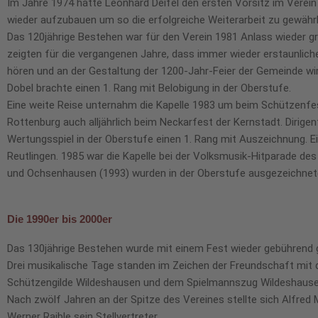
Im Jahre 1974 hatte Leonhard Deifel den ersten Vorsitz im Vere
wieder aufzubauen um so die erfolgreiche Weiterarbeit zu gewährle
Das 120jährige Bestehen war für den Verein 1981 Anlass wieder gr
zeigten für die vergangenen Jahre, dass immer wieder erstaunlich
hören und an der Gestaltung der 1200-Jahr-Feier der Gemeinde wir
Dobel brachte einen 1. Rang mit Belobigung in der Oberstufe.
Eine weite Reise unternahm die Kapelle 1983 um beim Schützenfest 
Rottenburg auch alljährlich beim Neckarfest der Kernstadt. Dirige
Wertungsspiel in der Oberstufe einen 1. Rang mit Auszeichnung. E
Reutlingen. 1985 war die Kapelle bei der Volksmusik-Hitparade de
und Ochsenhausen (1993) wurden in der Oberstufe ausgezeichnete 
Die 1990er bis 2000er
Das 130jährige Bestehen wurde mit einem Fest wieder gebührend g
Drei musikalische Tage standen im Zeichen der Freundschaft mit
Schützengilde Wildeshausen und dem Spielmannszug Wildeshausen
Nach zwölf Jahren an der Spitze des Vereines stellte sich Alfred
Werner Raible sein Stellvertreter.