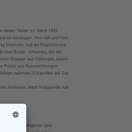
zu neuen Taten. Im Jahre 1923
rogramm bezeugen. Von nah und fern
g brachten, soll die Begeisterung
e sein Bruder Johannes, der die
Anton Stopper aus Vaihingen, einem
che Preise und Auszeichnungen.
iläum nahmen 25 Kapellen teil. Für
deren Anlässen. Nach Kriegsende war
h mehrerer Mitglieder eine