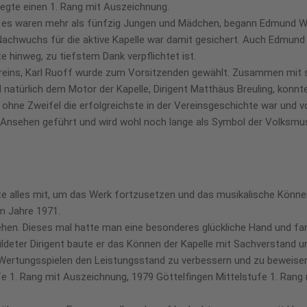
legte einen 1. Rang mit Auszeichnung.
, es waren mehr als fünfzig Jungen und Mädchen, begann Edmund Wa
er Nachwuchs für die aktive Kapelle war damit gesichert. Auch Edmu
e hinweg, zu tiefstem Dank verpflichtet ist.
reins, Karl Ruoff wurde zum Vorsitzenden gewählt. Zusammen mit s
 natürlich dem Motor der Kapelle, Dirigent Matthäus Breuling, konnte
 ohne Zweifel die erfolgreichste in der Vereinsgeschichte war und v
 Ansehen geführt und wird wohl noch lange als Symbol der Volksmusi
te alles mit, um das Werk fortzusetzen und das musikalische Können
im Jahre 1971.
ehen. Dieses mal hatte man eine besonderes glückliche Hand und fa
bildeter Dirigent baute er das Können der Kapelle mit Sachverstand un
n Wertungsspielen den Leistungsstand zu verbessern und zu beweis
e 1. Rang mit Auszeichnung, 1979 Göttelfingen Mittelstufe 1. Rang