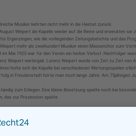
hlreiche Musiker kehrten nicht mehr in die Heimat zurück.
August Weipert die Kapelle wieder auf die Beine und erweckten sie 
 für Ergenzingen, wie die vorliegenden Zeitungsberichte und das P
 Weipert mehr als zweihundert Musiker einen Massenchor zum Vortra
 im Mai 1925 war für den Verein ein herber Verlust. Nachfolger wurd
renz Weipert weitergab. Lorenz Weipert wurde von Zeit zu Zeit von 
Jahren holte sich die Kapelle bei verschiedenen Wertungsspielen etli
folg in Freudenstadt hörte man noch lange Jahre. Am 75jährigen Jub
lständig zum Erliegen. Eine kleine Besetzung spielte noch bei beson
, das zur Prozession spielte.
baut. Vorsitzender Xaver Stopper berief am 1. März 1948 auf Wunsc