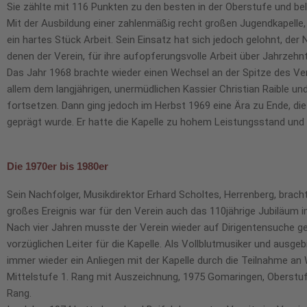
Sie zählte mit 116 Punkten zu den besten in der Oberstufe und be
Mit der Ausbildung einer zahlenmäßig recht großen Jugendkapelle
ein hartes Stück Arbeit. Sein Einsatz hat sich jedoch gelohnt, d
denen der Verein, für ihre aufopferungsvolle Arbeit über Jahrzehnt
Das Jahr 1968 brachte wieder einen Wechsel an der Spitze des Ve
allem dem langjährigen, unermüdlichen Kassier Christian Raible und
fortsetzen. Dann ging jedoch im Herbst 1969 eine Ära zu Ende, die
geprägt wurde. Er hatte die Kapelle zu hohem Leistungsstand und
Die 1970er bis 1980er
Sein Nachfolger, Musikdirektor Erhard Scholtes, Herrenberg, brach
großes Ereignis war für den Verein auch das 110jährige Jubiläum 
Nach vier Jahren musste der Verein wieder auf Dirigentensuche g
vorzüglichen Leiter für die Kapelle. Als Vollblutmusiker und ausge
immer wieder ein Anliegen mit der Kapelle durch die Teilnahme a
Mittelstufe 1. Rang mit Auszeichnung, 1975 Gomaringen, Oberstuf
Rang.