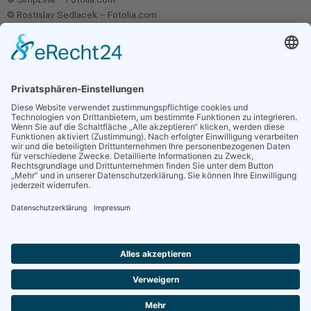
© Rostislav Sedlacek – Fotolia.com
© chris – Fotolia.com
© Thomas Francois – Fotolia.com
© marilyn barbone – stock.adobe.com
© Mediaparts – stock.adobe.com
© kmit – stock.adobe.com
Kontakt
Musikverein Ergenzingen e.V.
Eutinger Straße 58
72108 Rottenburg
Tel.: +49 151 214 395 69
E-Mail: vorsitzende@mv-ergenzingen.de
Weitere Links
Impressum
Datenschutz